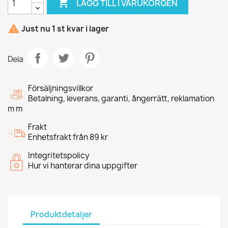

LÄGG TILL I VARUKORGEN

Just nu 1 st kvar i lager
Dela
Försäljningsvillkor
Betalning, leverans, garanti, ångerrätt, reklamation
m m
Frakt
Enhetsfrakt från 89 kr
Integritetspolicy
Hur vi hanterar dina uppgifter
Produktdetaljer