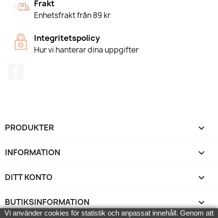
Frakt
Enhetsfrakt från 89 kr
Integritetspolicy
Hur vi hanterar dina uppgifter
Facebook
PRODUKTER

INFORMATION

DITT KONTO

BUTIKSINFORMATION
keyboard_arrow_down
Vi använder cookies för statistik och anpassat innehåll. Genom att