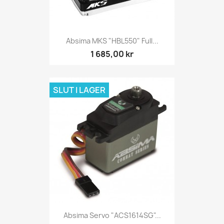
Absima MKS "HBL550" Full...
1 685,00 kr
SLUT I LAGER
Absima Servo "ACS1614SG"...