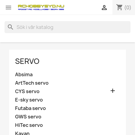
shopping_cart


(0)
search
SERVO
Absima
ArtTech servo

CYS servo
E-sky servo
Futaba servo
GWS servo
HiTec servo
Kavan