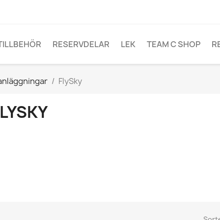
TILLBEHÖR
RESERVDELAR
LEK
TEAM C SHOP
R
anläggningar
FlySky
FLYSKY
Sort