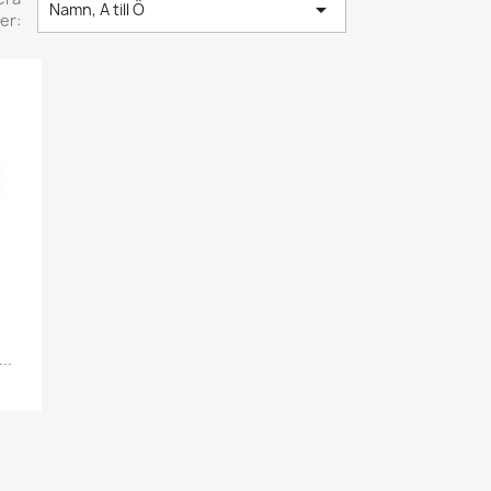

Namn, A till Ö
er:
..