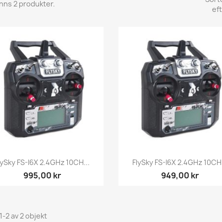
inns 2 produkter.
eft
Snabbvy
Snabbvy


lySky FS-I6X 2.4GHz 10CH...
FlySky FS-I6X 2.4GHz 10CH.
995,00 kr
949,00 kr
1-2 av 2 objekt