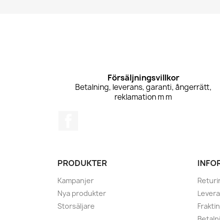
Försäljningsvillkor
Betalning, leverans, garanti, ångerrätt,
reklamation m m
Facebook
PRODUKTER
INFO
Kampanjer
Returi
Nya produkter
Levera
Storsäljare
Frakti
Betaln