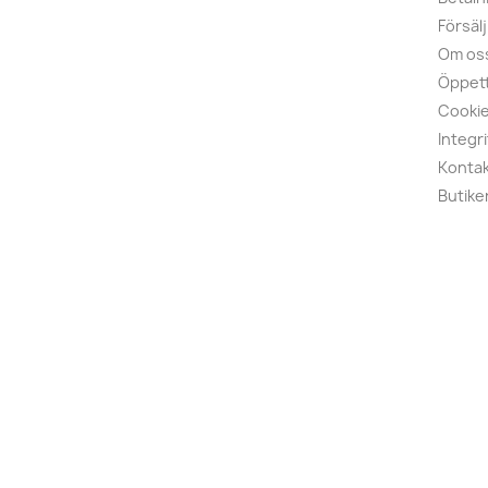
Försälj
Om os
Öppett
Cooki
Integr
Kontak
Butike