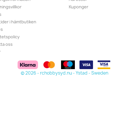
ningsvillkor
Kuponger
s
ider i hämtbutiken
es
itetspolicy
ta oss
r
© 2026 - rchobbysyd.nu - Ystad - Sweden