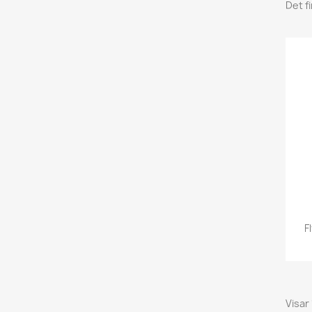
Det f
F
Visar 